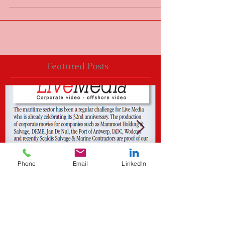
Featured Posts
Phone
Email
LinkedIn
Live Media 's advert in the
En exclusivit
Prospector
premières ph