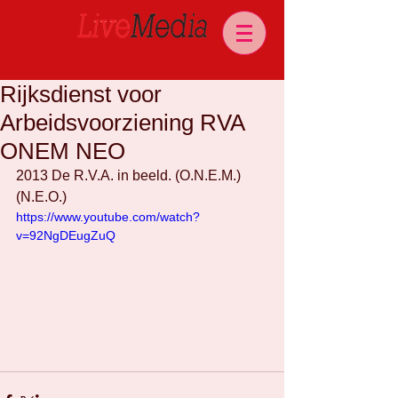
Rijksdienst voor
Arbeidsvoorziening RVA
ONEM NEO
2013 De R.V.A. in beeld. (O.N.E.M.)
(N.E.O.) 
https://www.youtube.com/watch?
v=92NgDEugZuQ